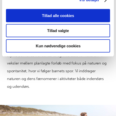
data med andre oplysninger, du har givet dem, eller som
de har indsamlet fra din brug af deres tjenester.
Tillad alle cookies
NATUREN
Naturen
i fokus
Tillad valgte
Vi er ude i al slags vejr hele året rundt. Vi ser naturen som
Kun nødvendige cookies
et lege- og læringsrum, hvor vi har rig mulighed for at
styrke børnenes kendskab til og interesse for naturen. Vi
veksler mellem planlagte forløb med fokus på naturen og
spontanitet, hvor vi følger barnets spor. Vi inddrager
naturen og dens fænomener i aktiviteter både indendørs
og udendørs.