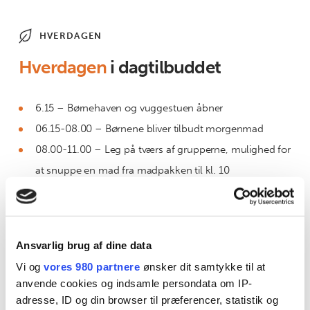
HVERDAGEN
Hverdagen
i dagtilbuddet
6.15 – Børnehaven og vuggestuen åbner
06.15-08.00 – Børnene bliver tilbudt morgenmad
08.00-11.00 – Leg på tværs af grupperne, mulighed for
at snuppe en mad fra madpakken til kl. 10
09.00-11.00 – Gruppetid, pædagogiske aktiviteter
11.00-12.00 – Madpakker i børnehaven og Vuggestuen
får mad fra ¨Go mad til børn¨
Ansvarlig brug af dine data
12.00-14.00 – Vi går på legepladsen, de mindste sover
Vi og
vores 980 partnere
ønsker dit samtykke til at
lur
anvende cookies og indsamle persondata om IP-
14.00-15.30 – Vi spiser vores medbragte
adresse, ID og din browser til præferencer, statistik og