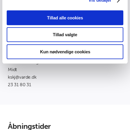
Vis detaljer
data med andre oplysninger, du har givet dem, eller som
de har indsamlet fra din brug af deres tjenester.
Tillad alle cookies
Tillad valgte
Kun nødvendige cookies
Kirsten Skjerning
Souschef i Dagtilbuddet
Midt
kskj@varde.dk
23 31 80 31
Åbningstider