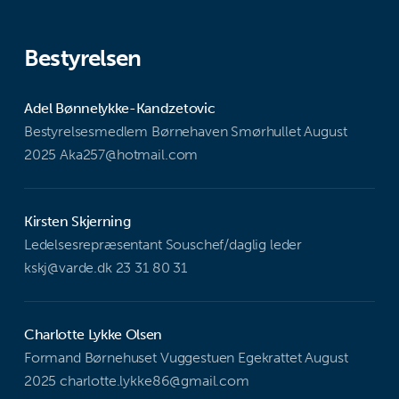
Bestyrelsen
Adel Bønnelykke-Kandzetovic
Bestyrelsesmedlem Børnehaven Smørhullet August
2025 Aka257@hotmail.com
Kirsten Skjerning
Ledelsesrepræsentant Souschef/daglig leder
kskj@varde.dk 23 31 80 31
Charlotte Lykke Olsen
Formand Børnehuset Vuggestuen Egekrattet August
2025 charlotte.lykke86@gmail.com