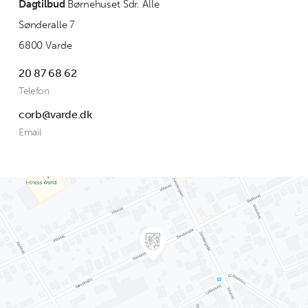
Dagtilbud
Børnehuset Sdr. Alle
Sønderalle 7
6800 Varde
20 87 68 62
Telefon
corb@varde.dk
Email