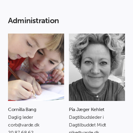
Administration
Cornilla Bang
Pia Jæger Kehlet
Daglig leder
Dagtilbudsleder i
corb@varde.dk
Dagtilbuddet Midt
20 87 68 62
plke@varde.dk