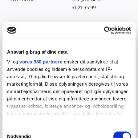
51 21 35 99
Ansvarlig brug af dine data
Vi og
vores 980 partnere
ønsker dit samtykke til at
anvende cookies og indsamle persondata om IP-
adresse, ID og din browser til præferencer, statistik og
marketingformål. Disse oplysninger videregives til vores
samarbejdspartnere, der opbevarer og tilgår oplysninger
på din enhed for at vise dig målrettede annoncer, levere
Kirsten Skjerning
tilpasset indhold, foretage annonce- og indholdsmåling,
Souschef i Dagtilbuddet
lave målgruppeundersøgelser og udvikle tjenester. Se
Midt
mere information under
indstillinger
og i vores
kskj@varde.dk
persondatapolitik. Du kan altid trække dit samtykke
Samtykkevalg
23 31 80 31
tilbage eller ændre indstillinger fra vores
Nødvendig