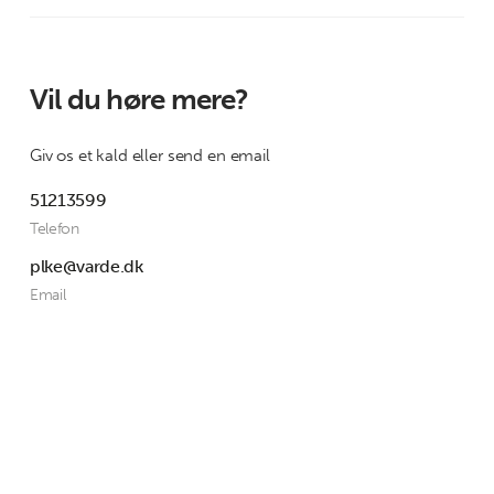
Vil du høre mere?
Giv os et kald eller send en email
51213599
Telefon
plke@varde.dk
Email